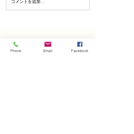
コメントを追加…
小規模多機能ホーム たいじゅ
Phone
Email
Facebook
〒861-5535
熊本県熊本市北区貢町65
Email:
ogata.taijumitsugu.5535@gmail.
com
TEL:
096-247-6200