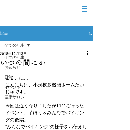
記事
全ての記事
2018年12月13日
全ての記事
いつの間にか
お知らせ
日常
１２月に…。
こんにちは、小規模多機能ホームたい
イベント
じゅです。
健康サロン
今回は遅くなりましたが11/7に行った
イベント、芋ほり＆みんなでバイキン
グの後編。
“みんなでバイキング”の様子をお伝えし