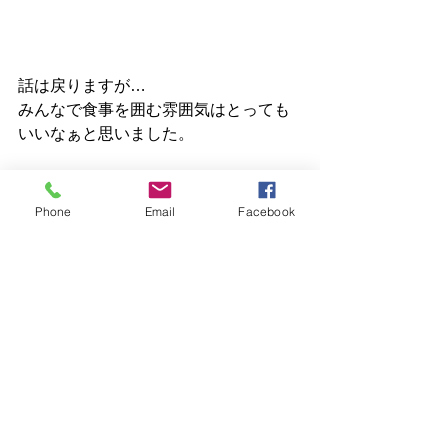
話は戻りますが…
みんなで食事を囲む雰囲気はとっても
いいなぁと思いました。
Phone
Email
Facebook
普段聞けないお話なども聞けてとても
貴重な時間となりました。
ご利用者様全員、食事摂取量が増えま
した。
「こぎゃんとは初めてだったばって