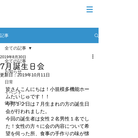
記事
全ての記事
2019年8月30日
全ての記事
7月誕生日会
お知らせ
更新日：
2019年10月11日
日常
皆さんこんにちは！小規模多機能ホー
イベント
ムたいじゅです！！
健康サロン
今月１２日は７月生まれの方の誕生日
会が行われました。
今回の誕生者は女性２名男性１名でし
た！女性の方々に会の内容について希
望を伺った所、食事の手作りの味が懐