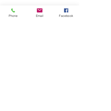
Phone
Email
Facebook
 こちらの方は特にカラオケがお好きで
会場のアンコールに応え渡哲也さんの
曲を２曲披露されました！