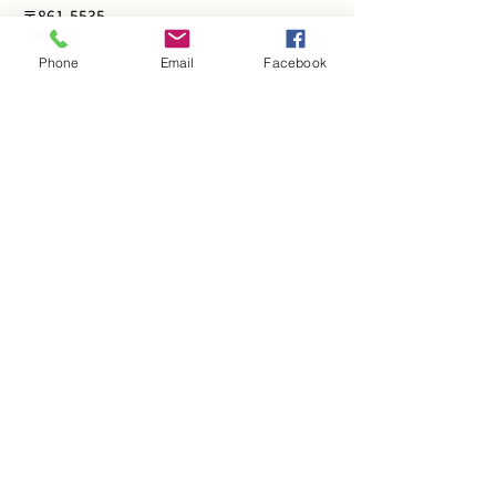
〒861-5535
熊本県熊本市北区貢町65
Phone
Email
Facebook
Email:
ogata.taijumitsugu.5535@gmail.
com
TEL:
096-247-6200
​・九州産交バス「白土」バス停より徒歩１分