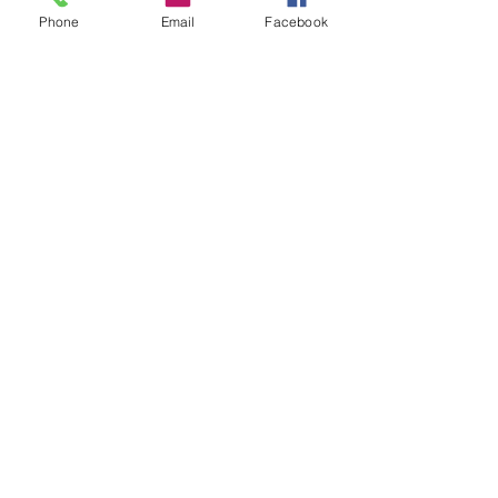
Phone
Email
Facebook
サービス時間
年中無休 18：00～翌8：00
介護のご相談や採用に関する
ことなど、なんでもご相談
ください！
相談する