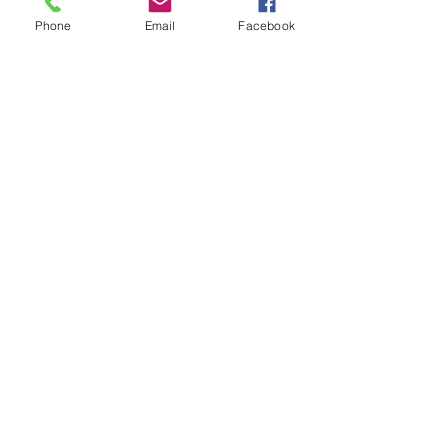
Phone
Email
Facebook
運動会
コメント
お買い物
コメントを追加…
小規模多機能ホーム たいじゅ
〒861-5535
熊本県熊本市北区貢町65
Email:
ogata.taijumitsugu.5535@gmail.
com