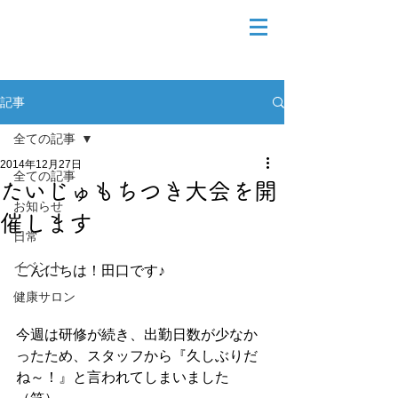
記事
全ての記事
2014年12月27日
全ての記事
たいじゅもちつき大会を開
お知らせ
催します
日常
イベント
こんにちは！田口です♪
健康サロン
今週は研修が続き、出勤日数が少なか
ったため、スタッフから『久しぶりだ
ね～！』と言われてしまいました