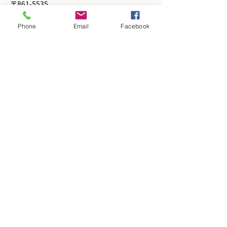
〒861-5535
熊本県熊本市北区貢町65
Phone
Email
Facebook
Email:
ogata.taijumitsugu.5535@gmail.
com
TEL:
096-247-6200
​・九州産交バス「白土」バス停より徒歩１分