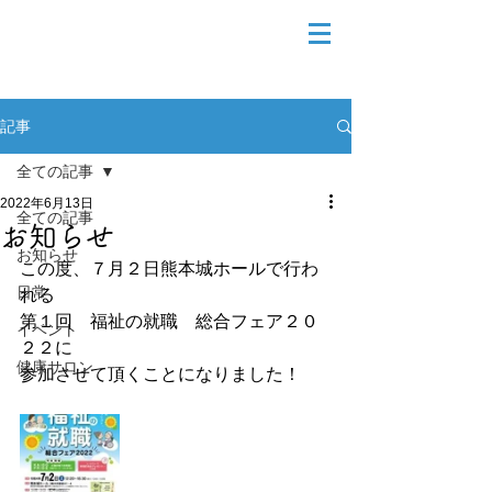
記事
全ての記事
2022年6月13日
全ての記事
お知らせ
お知らせ
この度、７月２日熊本城ホールで行わ
日常
れる
第１回　福祉の就職　総合フェア２０
イベント
２２に
健康サロン
参加させて頂くことになりました！