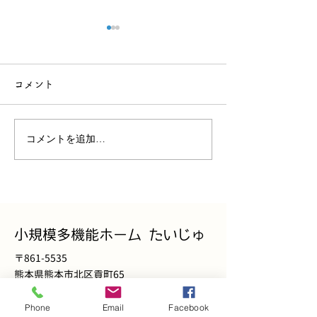
福笑い
コメント
お買い物
コメントを追加…
小規模多機能ホーム たいじゅ
〒861-5535
熊本県熊本市北区貢町65
Phone
Email
Facebook
Email:
ogata.taijumitsugu.5535@gmail.